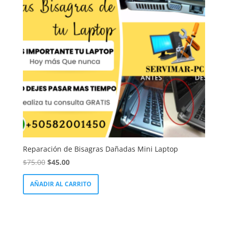
Reparación de Bisagras Dañadas Mini Laptop
El
El
$
75.00
$
45.00
precio
precio
AÑADIR AL CARRITO
original
actual
era:
es:
$75.00.
$45.00.