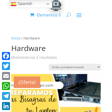
Spanish
Elementos 0
Inicio
/ Hardware
Hardware
Mostrando los 2 resultados
Facebook
Twitter
¡Oferta!
Email
WhatsApp
Telegram