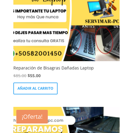
LinkedIn
Reparación de Bisagras Dañadas Laptop
El
El
$
85.00
$
55.00
precio
precio
AÑADIR AL CARRITO
original
actual
era:
es:
$85.00.
$55.00.
¡Oferta!