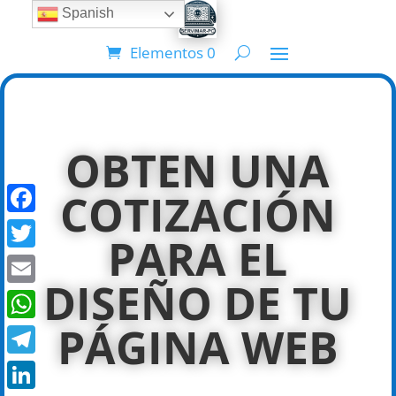
Spanish
Elementos 0
OBTEN UNA
COTIZACIÓN
Facebook
PARA EL
Twitter
DISEÑO DE TU
Email
PÁGINA WEB
WhatsApp
Telegram