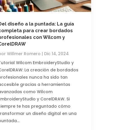
Del diseño a la puntada: La guía
completa para crear bordados
profesionales con Wilcom y
CorelDRAW
por
Willmer Romero
|
Dic 14, 2024
Tutorial Wilcom EmbroideryStudio y
CorelDRAW: La creación de bordados
profesionales nunca ha sido tan
accesible gracias a herramientas
avanzadas como Wilcom
EmbroideryStudio y CorelDRAW. Si
siempre te has preguntado cómo
transformar un diseño digital en una
puntada…