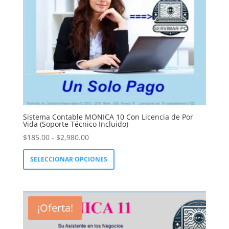
LinkedIn
Sistema Contable MONICA 10 Con Licencia de Por
Vida (Soporte Técnico Incluido)
Rango
$
185.00
-
$
2,980.00
de
Este
SELECCIONAR OPCIONES
precios:
producto
desde
tiene
$185.00
múltiples
hasta
variantes.
¡Oferta!
$2,980.00
Las
opciones