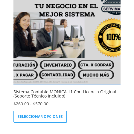
se
pueden
elegir
en
la
página
de
producto
Sistema Contable MONICA 11 Con Licencia Original
(Soporte Técnico Incluido)
Rango
$
260.00
-
$
570.00
de
Este
SELECCIONAR OPCIONES
precios:
producto
desde
tiene
$260.00
múltiples