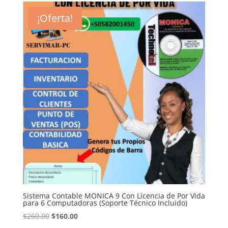
hasta
variantes.
¡Oferta!
$570.00
Las
opciones
se
pueden
elegir
en
la
página
de
producto
Sistema Contable MONICA 9 Con Licencia de Por Vida
para 6 Computadoras (Soporte Técnico Incluido)
El
El
$
260.00
$
160.00
precio
precio