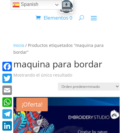
Spanish
Elementos 0
Inicio
/ Productos etiquetados “maquina para
bordar”
maquina para bordar
Mostrando el único resultado
Facebook
Twitter
Email
¡Oferta!
WhatsApp
Telegram