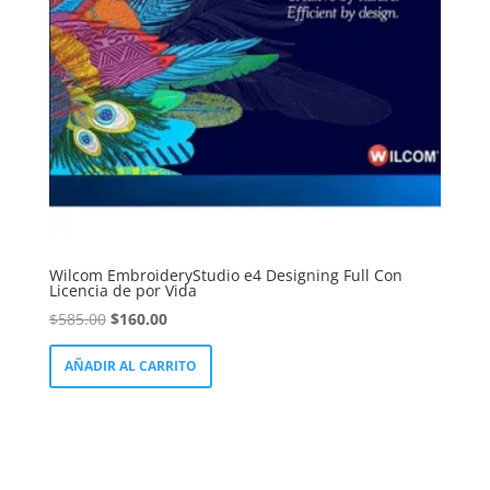
LinkedIn
Wilcom EmbroideryStudio e4 Designing Full Con
Licencia de por Vida
El
El
$
585.00
$
160.00
precio
precio
AÑADIR AL CARRITO
original
actual
era:
es:
$585.00.
$160.00.