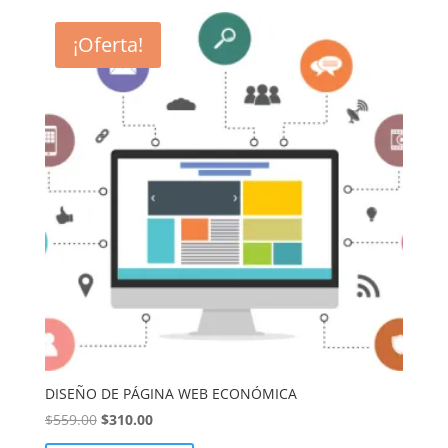
¡Oferta!
DISEÑO DE PÁGINA WEB ECONÓMICA
El
El
$
559.00
$
310.00
precio
precio