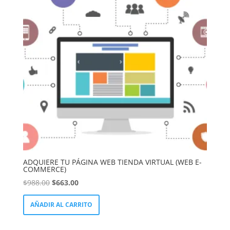
ADQUIERE TU PÁGINA WEB TIENDA VIRTUAL (WEB E-
COMMERCE)
El
El
$
988.00
$
663.00
precio
precio
AÑADIR AL CARRITO
original
actual
era:
es:
$988.00.
$663.00.