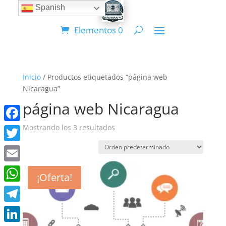
Spanish
Elementos 0
Inicio
/ Productos etiquetados “página web
Nicaragua”
página web Nicaragua
Mostrando los 3 resultados
Facebook
Twitter
Email
¡Oferta!
WhatsApp
Telegram