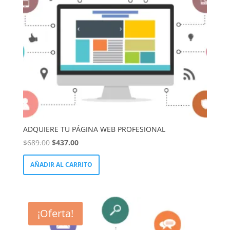
LinkedIn
ADQUIERE TU PÁGINA WEB PROFESIONAL
El
El
$
689.00
$
437.00
precio
precio
AÑADIR AL CARRITO
original
actual
era:
es:
$689.00.
$437.00.
¡Oferta!