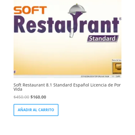
LinkedIn
Soft Restaurant 8.1 Standard Español Licencia de Por
Vida
El
El
$
450.00
$
160.00
precio
precio
AÑADIR AL CARRITO
original
actual
era:
es:
$450.00.
$160.00.