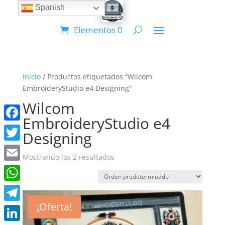
Spanish
Elementos 0
Inicio
/ Productos etiquetados “Wilcom
EmbroideryStudio e4 Designing”
Wilcom
EmbroideryStudio e4
Facebook
Designing
Twitter
Mostrando los 2 resultados
Email
WhatsApp
¡Oferta!
Telegram