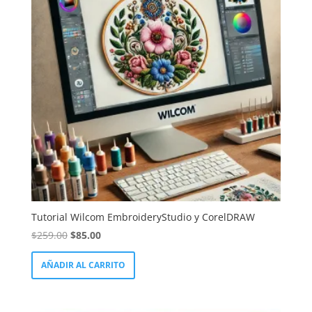
LinkedIn
Tutorial Wilcom EmbroideryStudio y CorelDRAW
El
El
$
259.00
$
85.00
precio
precio
AÑADIR AL CARRITO
original
actual
era:
es:
$259.00.
$85.00.