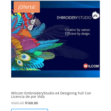
¡Oferta!
Wilcom EmbroideryStudio e4 Designing Full Con
Licencia de por Vida
El
El
$
585.00
$
160.00
precio
precio