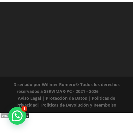
LinkedIn
Diseñado por Willmer Romero© Todos los derechos
reservados a SERVIMAR-PC - 2021 - 2026
Aviso Legal
|
Protección de Datos
|
Politicas de
Privacidad
|
Politicas de Devolución y Reembolso
1