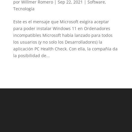
por
Willmer Romero
|
Sep 22, 2021
|
Software
,
LinkedIn
Tecnología
Este es el mensaje que Microsoft exigira aceptar
para poder instalar Windows 11 en Ordenadores
incompatibles Microsoft había lanzado para todos
los usuarios (y no solo los Desarrolladores) la
aplicación PC Health Check. Con ella, la compañía da
la posibilidad de...