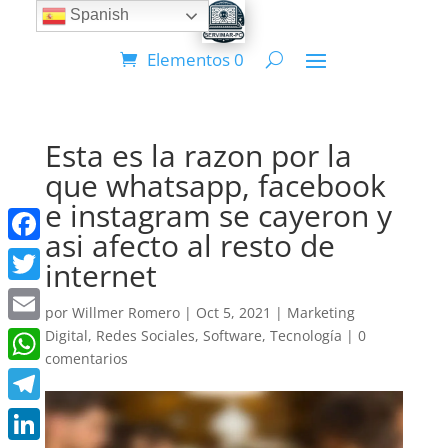
Spanish
Elementos 0
Esta es la razon por la
que whatsapp, facebook
e instagram se cayeron y
asi afecto al resto de
Facebook
internet
Twitter
por
Willmer Romero
|
Oct 5, 2021
|
Marketing
Email
Digital
,
Redes Sociales
,
Software
,
Tecnología
|
0
comentarios
WhatsApp
Telegram