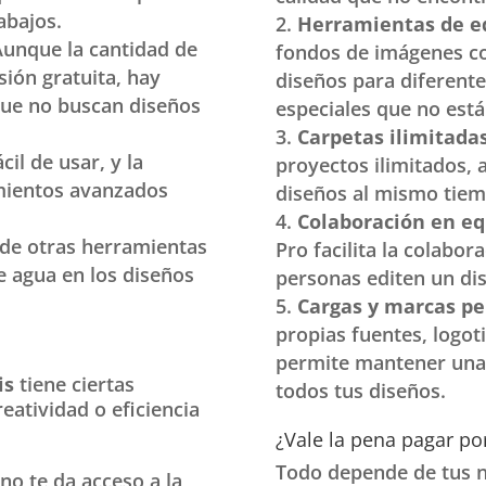
abajos.
Herramientas de e
Aunque la cantidad de
fondos de imágenes co
sión gratuita, hay
diseños para diferente
que no buscan diseños
especiales que no está
Carpetas ilimitada
cil de usar, y la
proyectos ilimitados, a
imientos avanzados
diseños al mismo tiem
Colaboración en eq
a de otras herramientas
Pro facilita la colabor
e agua en los diseños
personas editen un di
Cargas y marcas pe
propias fuentes, logoti
permite mantener una
is
tiene ciertas
todos tus diseños.
eatividad o eficiencia
¿Vale la pena pagar po
Todo depende de tus ne
 no te da acceso a la