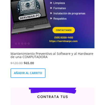
LinkedIn
Mantenimiento Preventivo al Software y al Hardware
de una COMPUTADORA
El
El
$
120.00
$
65.00
precio
precio
AÑADIR AL CARRITO
original
actual
era:
es:
$120.00.
$65.00.