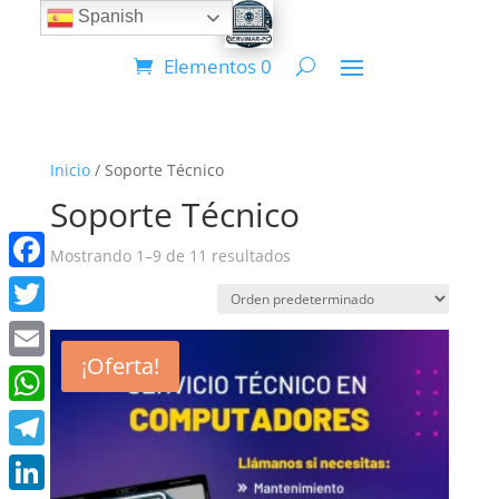
Spanish
Elementos 0
Inicio
/ Soporte Técnico
Soporte Técnico
Mostrando 1–9 de 11 resultados
Facebook
Twitter
¡Oferta!
Email
WhatsApp
Telegram