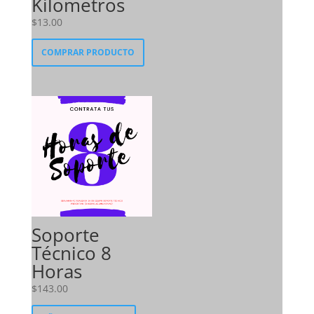
Kilometros
$459.00.
$160.00.
$
13.00
COMPRAR PRODUCTO
Soporte
Técnico 8
Horas
$
143.00