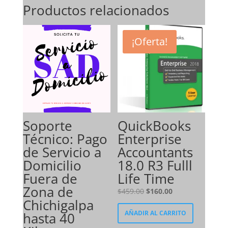
Productos relacionados
¡Oferta!
Soporte
QuickBooks
Técnico: Pago
Enterprise
de Servicio a
Accountants
Domicilio
18.0 R3 Fulll
Fuera de
Life Time
Zona de
El
El
$
459.00
$
160.00
Chichigalpa
precio
precio
AÑADIR AL CARRITO
hasta 40
original
actual
era:
es: