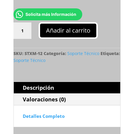
Solicita más Información
Soporte
Añadir al carrito
Técnico
12
Meses
cantidad
SKU:
STXM-12
Categoría:
Soporte Técnico
Etiqueta:
Soporte Técnico
Descripción
Valoraciones (0)
Detalles Completo