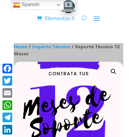
Spanish
Elementos 0
Home
/
Soporte Técnico
/ Soporte Técnico 12
Meses
Facebook
Twitter
Email
WhatsApp
Telegram