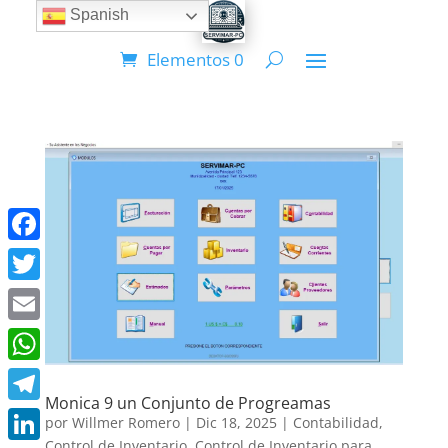
Spanish
Elementos 0
Facebook
Twitter
Email
WhatsApp
Monica 9 un Conjunto de Progreamas
Telegram
por
Willmer Romero
|
Dic 18, 2025
|
Contabilidad
,
Control de Inventario
,
Control de Inventario para