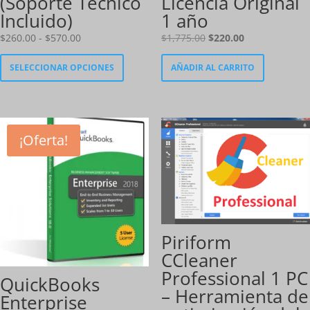
(Soporte Técnico
Licencia Original
Incluido)
1 año
Rango
El
El
$
260.00
-
$
570.00
$
1,775.00
$
220.00
de
Este
precio
precio
SELECCIONAR OPCIONES
AÑADIR AL CARRITO
precios:
producto
original
actual
desde
tiene
era:
es:
$260.00
múltiples
$1,775.00.
$220.00.
hasta
variantes.
$570.00
Las
¡Oferta!
opciones
se
pueden
elegir
en
la
Piriform
página
CCleaner
de
Professional 1 PC
producto
QuickBooks
– Herramienta de
Enterprise