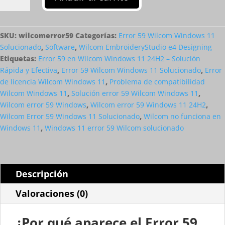
59
en
Wilcom
Windows
SKU:
wilcomerror59
Categorías:
Error 59 Wilcom Windows 11
11
Solucionado
,
Software
,
Wilcom EmbroideryStudio e4 Designing
Versión
Etiquetas:
Error 59 en Wilcom Windows 11 24H2 – Solución
24H2
Rápida y Efectiva
,
Error 59 Wilcom Windows 11 Solucionado
,
Error
Solucionado
de licencia Wilcom Windows 11
,
Problema de compatibilidad
cantidad
Wilcom Windows 11
,
Solución error 59 Wilcom Windows 11
,
Wilcom error 59 Windows
,
Wilcom error 59 Windows 11 24H2
,
Wilcom Error 59 Windows 11 Solucionado
,
Wilcom no funciona en
Windows 11
,
Windows 11 error 59 Wilcom solucionado
Descripción
Valoraciones (0)
¿Por qué aparece el Error 59