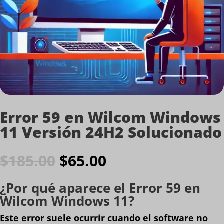
LinkedIn
Error 59 en Wilcom Windows
11 Versión 24H2 Solucionado
El
El
$
185.00
$
65.00
precio
precio
original
actual
¿Por qué aparece el Error 59 en
era:
es:
Wilcom Windows 11?
$185.00.
$65.00.
Este error suele ocurrir cuando el software no