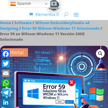
Spanish
Elementos 0
Home
/
Software
/
Wilcom EmbroideryStudio e4
Designing
/
Error 59 Wilcom Windows 11 Solucionado
/
Error 59 en Wilcom Windows 11 Versión 24H2
Solucionado
¡Oferta!
Facebook
Twitter
Email
WhatsApp
Telegram