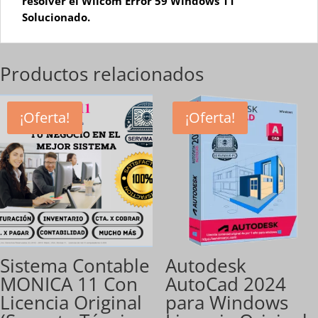
resolver el
Wilcom Error 59 Windows 11
Solucionado
.
Productos relacionados
¡Oferta!
¡Oferta!
Sistema Contable
Autodesk
MONICA 11 Con
AutoCad 2024
Licencia Original
para Windows