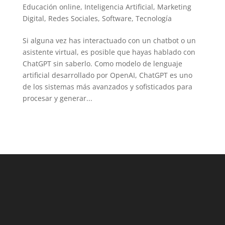
LinkedIn
Educación online
,
Inteligencia Artificial
,
Marketing
Digital
,
Redes Sociales
,
Software
,
Tecnología
Si alguna vez has interactuado con un chatbot o un
asistente virtual, es posible que hayas hablado con
ChatGPT sin saberlo. Como modelo de lenguaje
artificial desarrollado por OpenAI, ChatGPT es uno
de los sistemas más avanzados y sofisticados para
procesar y generar...