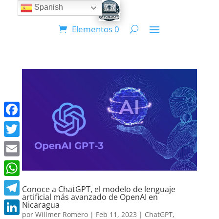
Spanish
Elementos 0
Facebook
Twitter
Email
WhatsApp
Conoce a ChatGPT, el modelo de lenguaje
artificial más avanzado de OpenAI en
Telegram
Nicaragua
por
Willmer Romero
|
Feb 11, 2023
|
ChatGPT
,