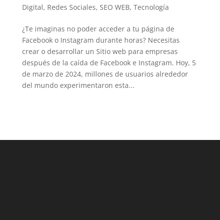
LinkedIn
Digital
,
Redes Sociales
,
SEO WEB
,
Tecnología
¿Te imaginas no poder acceder a tu página de
Facebook o Instagram durante horas? Necesitas
crear o desarrollar un Sitio web para empresas
después de la caída de Facebook e Instagram. Hoy, 5
de marzo de 2024, millones de usuarios alrededor
del mundo experimentaron esta...