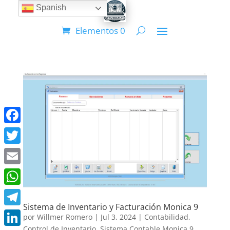
Spanish
Elementos 0
Facebook
Twitter
Email
WhatsApp
Sistema de Inventario y Facturación Monica 9
Telegram
por
Willmer Romero
|
Jul 3, 2024
|
Contabilidad
,
Control de Inventario
,
Sistema Contable Monica 9
,