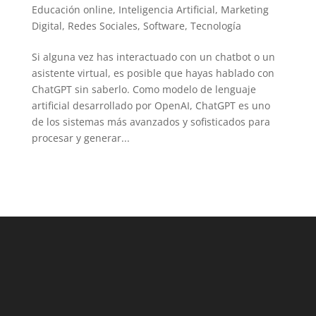
LinkedIn
Educación online
,
Inteligencia Artificial
,
Marketing
Digital
,
Redes Sociales
,
Software
,
Tecnología
Si alguna vez has interactuado con un chatbot o un
asistente virtual, es posible que hayas hablado con
ChatGPT sin saberlo. Como modelo de lenguaje
artificial desarrollado por OpenAI, ChatGPT es uno
de los sistemas más avanzados y sofisticados para
procesar y generar...