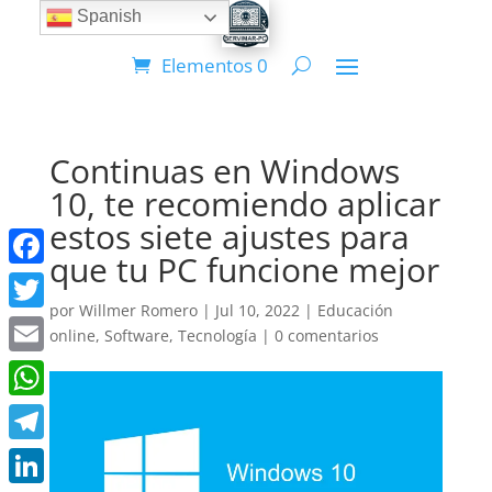
Spanish
Elementos 0
Continuas en Windows
10, te recomiendo aplicar
estos siete ajustes para
que tu PC funcione mejor
Facebook
por
Willmer Romero
|
Jul 10, 2022
|
Educación
Twitter
online
,
Software
,
Tecnología
|
0 comentarios
Email
WhatsApp
Telegram