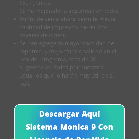
Excel, Lotus.
Se ha mejorado la seguridad en redes
Punto de venta ahora permite mayor
cantidad de impresora de recibos,
gavetas de dinero.
Se han agregado mayor cantidad de
reportes, y mejor funcionalidad en el
uso del programa, más de 20
sugerencias dadas por nuestros
usuarios que lo harán muy útil en su
país.
Descargar Aquí
Sistema Monica 9 Con