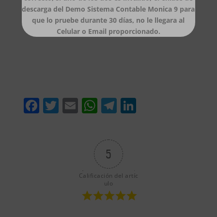
descarga del Demo Sistema Contable Monica 9 para
que lo pruebe durante 30 días, no le llegara al
Celular o Email proporcionado.
F
T
E
W
T
Li
a
w
m
h
el
n
c
itt
ai
at
e
k
e
er
l
s
gr
e
5
b
A
a
dI
Calificación del artíc
o
p
m
n
ulo
o
p
k