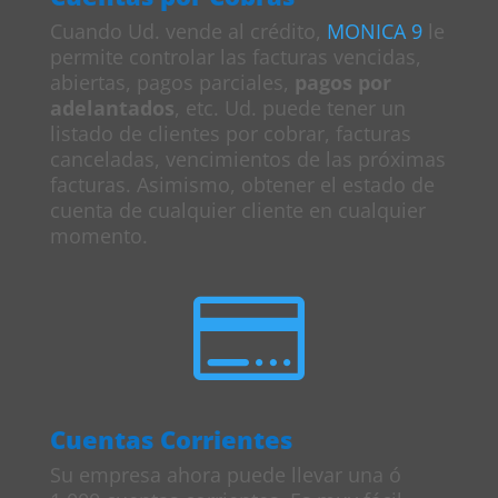
Cuando Ud. vende al crédito,
MONICA 9
le
permite controlar las facturas vencidas,
abiertas, pagos parciales,
pagos por
adelantados
, etc. Ud. puede tener un
listado de clientes por cobrar, facturas
canceladas, vencimientos de las próximas
facturas. Asimismo, obtener el estado de
cuenta de cualquier cliente en cualquier
momento.

Cuentas Corrientes
Su empresa ahora puede llevar una ó