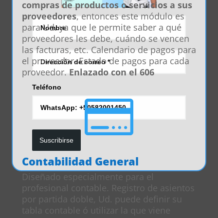
compras de productos o servicios a sus
proveedores
, entonces este módulo es
para Ud. ya que le permite saber a qué
proveedores les debe, cuándo se vencen
las facturas, etc. Calendario de pagos para
el proveedor. Estado de pagos para cada
proveedor.
Enlazado con el 606
Teléfono

Suscribirse
Contabilidad General
Diseñado especialmente para el
profesional contable. Registro de asientos
por partida doble, Ud. puede definir su
tabla contable ó utilizar la que viene