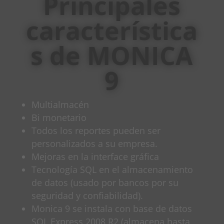
Principales
característica
s de
MONICA
9
Multialmacén
Bi monetario
Todos los reportes pueden ser
personalizados a su empresa.
Mejoras en la interface gráfica
Tecnología SQL en el almacenamiento
de datos (usado por bancos por su
seguridad y confiabilidad).
Monica 9 se instala con base de datos
SQL Express 2008 R2 (almacena hasta