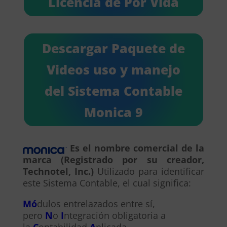
Licencia de Por Vida
Descargar Paquete de
Videos uso y manejo
del Sistema Contable
Monica 9
Es el nombre comercial de la
marca (Registrado por su creador,
Technotel, Inc.)
Utilizado para identificar
este Sistema Contable, el cual significa:
Mó
dulos entrelazados entre sí,
pero
N
o
I
ntegración obligatoria a