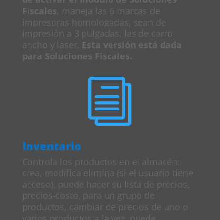
Fiscales
, maneja las 6 marcas de
impresoras homologadas, sean de
impresión a 3 pulgadas, las de carro
ancho y laser.
Esta versión está dada
para Soluciones Fiscales.
i
Inventario
Controla los productos en el almacén:
crea, modifica elimina (si el usuario tiene
acceso), puede hacer su lista de precios,
precios-costo, para un grupo de
productos, cambiar de precios de uno o
varios productos a la vez, puede