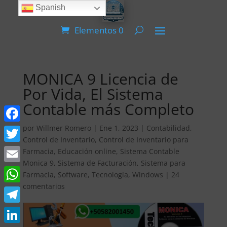
Spanish
Elementos 0
MONICA 9 Licencia de
Por Vida, El Sistema
Contable más Completo
por
Willmer Romero
|
Ene 1, 2023
|
Contabilidad
,
Facebook
Control de Inventario
,
Control de Inventario para
Twitter
Farmacia
,
Educación online
,
Sistema Contable
Monica 9
,
Sistema de Facturación
,
Sistema para
Email
Farmacia
,
Software
,
Tecnología
,
Windows
|
24
comentarios
WhatsApp
Telegram