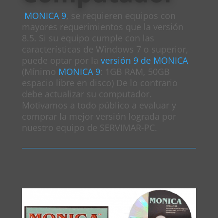
MONICA 9
, se requieren equipos con
mayores requerimientos que la versión
8.5. Si su equipo cumple con las
características de Windows 7 o superior,
puede optar por la
versión 9 de MONICA
(Mínimo
MONICA 9
: 1GB RAM, 50GB
espacio libre en disco) De lo contrario
debe actualizar su computador.
Motivamos a todo público a evaluar y
comprar la mejor versión lograda por
nuestro equipo de SERVIMAR-PC.