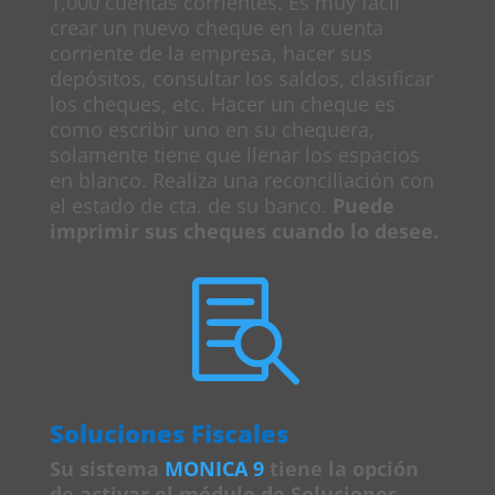
1,000 cuentas corrientes. Es muy fácil
crear un nuevo cheque en la cuenta
corriente de la empresa, hacer sus
depósitos, consultar los saldos, clasificar
los cheques, etc. Hacer un cheque es
como escribir uno en su chequera,
solamente tiene que llenar los espacios
en blanco. Realiza una reconciliación con
el estado de cta. de su banco.
Puede
imprimir sus cheques cuando lo desee.

Soluciones Fiscales
Su sistema
MONICA 9
tiene la opción
de activar el módulo de Soluciones