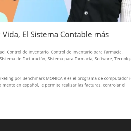
 Vida, El Sistema Contable más
dad
,
Control de Inventario
,
Control de Inventario para Farmacia
,
Sistema de Facturación
,
Sistema para Farmacia
,
Software
,
Tecnolo
Marketing por Benchmark MONICA 9 es el programa de computador i
lmente en español, le permite realizar las facturas, controlar el