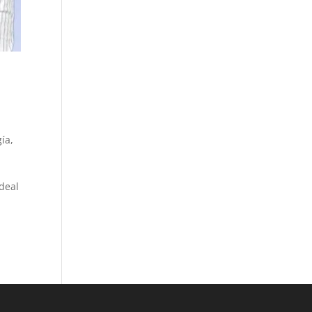
gía
,
deal